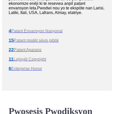
ekonomize enèji ki te resevwa anpil patant
envansyon leta.Pwodwi nou yo te ekspòte nan Larisi,
Latiki, Itali, USA, Lafrans, Almay, elatriye.
4
Patant Envansyon Nasyonal
15
Patant modèl sèvis piblik
22
Patant Aparans
11
Lojisyèl Copyright
6
Enterprise Honor
Pwosesis Pwodiksyon