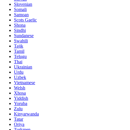
Slovenian
Somali
Samoan
Scots Gaelic
Shona
Sindhi
Sundanese
Swahili
Tajik
Tamil
Telugu
Thai
Ukrainian
Urdu
Uzbek
Vietnamese
Welsh
Xhosa
Yiddish
Yoruba
Zulu
Kinyarwanda
Tatar
Oriya
Turkmen