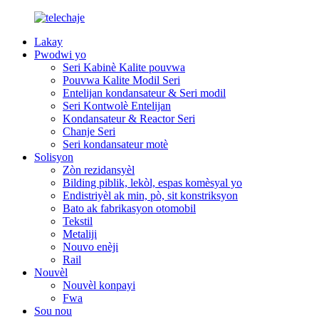
Lakay
Pwodwi yo
Seri Kabinè Kalite pouvwa
Pouvwa Kalite Modil Seri
Entelijan kondansateur & Seri modil
Seri Kontwolè Entelijan
Kondansateur & Reactor Seri
Chanje Seri
Seri kondansateur motè
Solisyon
Zòn rezidansyèl
Bilding piblik, lekòl, espas komèsyal yo
Endistriyèl ak min, pò, sit konstriksyon
Bato ak fabrikasyon otomobil
Tekstil
Metaliji
Nouvo enèji
Rail
Nouvèl
Nouvèl konpayi
Fwa
Sou nou