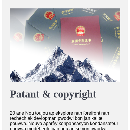
Patant & copyright
20 ane Nou toujou ap eksplore nan forefront nan
rechèch ak devlopman pwodwi bon jan kalite
pouvwa. Nouvo aparèy konpansasyon kondansateur
pouvwa modèl-entelijan nou an se yon pwodwi