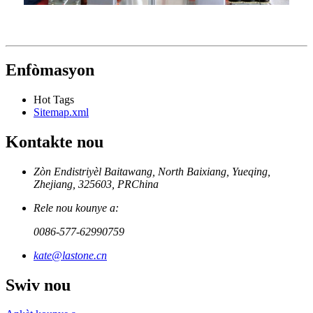
Enfòmasyon
Hot Tags
Sitemap.xml
Kontakte nou
Zòn Endistriyèl Baitawang, North Baixiang, Yueqing,
Zhejiang, 325603, PRChina
Rele nou kounye a:
0086-577-62990759
kate@lastone.cn
Swiv nou