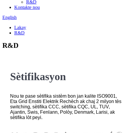
R&D
Kontakte nou
English
Lakay
R&D
R&D
Sètifikasyon
Nou te pase sètifika sistèm bon jan kalite ISO9001,
Eta Grid Enstiti Elektrik Rechèch ak chaj 2 milyon tès
switching, sètifika CCC, sètifika CQC, UL, TUV,
Ajantin, Swis, Fenlann, Polòy, Denmark, Larisi, ak
sètifika lòt peyi.