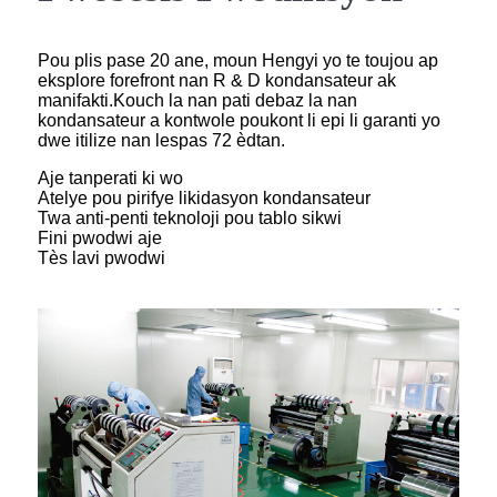
Pou plis pase 20 ane, moun Hengyi yo te toujou ap
eksplore forefront nan R & D kondansateur ak
manifakti.Kouch la nan pati debaz la nan
kondansateur a kontwole poukont li epi li garanti yo
dwe itilize nan lespas 72 èdtan.
Aje tanperati ki wo
Atelye pou pirifye likidasyon kondansateur
Twa anti-penti teknoloji pou tablo sikwi
Fini pwodwi aje
Tès lavi pwodwi