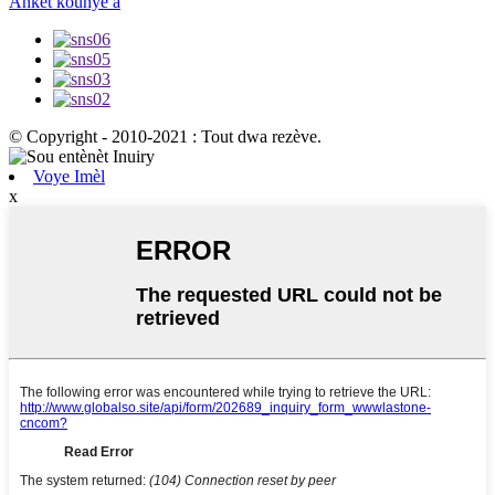
Ankèt kounye a
© Copyright - 2010-2021 : Tout dwa rezève.
Voye Imèl
x